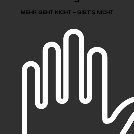
MEHR GEHT NICHT – GIBT´S NICHT